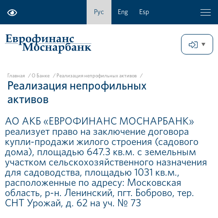
Рус
Eng
Esp
Главная
/
О Банке
/
Реализация непрофильных активов
/
Реализация непрофильных
активов
АО АКБ «ЕВРОФИНАНС МОСНАРБАНК»
реализует право на заключение договора
купли-продажи жилого строения (садового
дома), площадью 647.3 кв.м. с земельным
участком сельскохозяйственного назначения
для садоводства, площадью 1031 кв.м.,
расположенные по адресу: Московская
область, р-н. Ленинский, пгт. Боброво, тер.
СНТ Урожай, д. 62 на уч. № 73