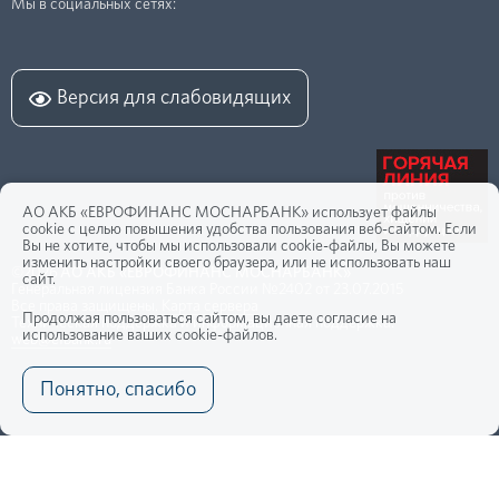
Мы в социальных сетях:
Версия для слабовидящих
АО АКБ «ЕВРОФИНАНС МОСНАРБАНК» использует файлы
cookie с целью повышения удобства пользования веб-сайтом. Если
Вы не хотите, чтобы мы использовали cookie-файлы, Вы можете
изменить настройки своего браузера, или не использовать наш
©2026
АО АКБ «ЕВРОФИНАНС МОСНАРБАНК»
сайт.
Генеральная лицензия Банка России №2402 от 23.07.2015
Все права защищены.
Карта сервера
Продолжая пользоваться сайтом, вы даете согласие на
Техническая поддержка и информационная поддержка:
использование ваших cookie-файлов.
web@efbank.ru
Понятно, спасибо