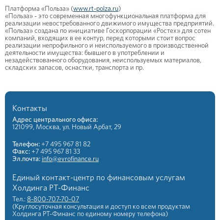
Платформа «Польза» (
www.rt-polza.ru
)
«Польза» - это современная многофункциональная платформа для
реализации невостребованного движимого имущества предприятий.
«Польза» создана по инициативе Госкорпорации «Ростех» для сотен
компаний, входящих в ее контур, перед которыми стоит вопрос
реализации непрофильного и неиспользуемого в производственной
деятельности имущества: бывшего в употреблении и
незадействованного оборудования, неиспользуемых материалов,
складских запасов, оснастки, транспорта и пр.
Контакты
Адрес центрального офиса:
121099, Москва, ул. Новый Арбат, 29
Телефон:
+7 495 967 81 82
Факс:
+7 495 967 81 33
Эл.почта:
info@evrofinance.ru
Единый контакт-центр по финансовым услугам
Холдинга РТ-Финанс
Тел.:
8-800-707-70-07
(Круглосуточная консультация и доступ ко всем продуктам
Холдинга РТ-Финанс по единому номеру телефона)