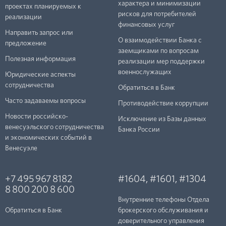
характера и минимизации
проектах планируемых к
рисков для потребителей
реализации
финансовых услуг
Направить запрос или
О взаимодействии Банка с
предложение
заемщиками по вопросам
Полезная информация
реализации мер поддержки
военнослужащих
Юридические аспекты
сотрудничества
Обратиться в Банк
Часто задаваемы вопросы
Противодействие коррупции
Новости российско-
Исключение из Базы данных
венесуэльского сотрудничества
Банка России
и экономических событий в
Венесуэле
+7 495 967 8182
#1604
,
#1601
,
#1304
8 800 200 8 600
Внутренние телефоны Отдела
Обратиться в Банк
брокерского обслуживания и
доверительного управления