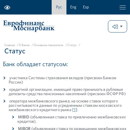
Рус
Eng
Esp
Главная
/
О Банке
/
Основные показатели
/
Статус
/
Статус
Банк обладает статусом:
участника Системы страхования вкладов (присвоен Банком
России)
кредитной организации, имеющей право принимать в рублевые
депозиты средства пенсионных накоплений (присвоен ФСФР РФ)
оператора межбанковского рынка, на основе ставок которого
рассчитываются данные по усредненным ставкам московского
межбанковского кредитного рынка
[1]
:
MIBID
(объявленная ставка по привлечению межбанковских
кредитов),
MIBOR
(объявленная ставка по размещению межбанковских