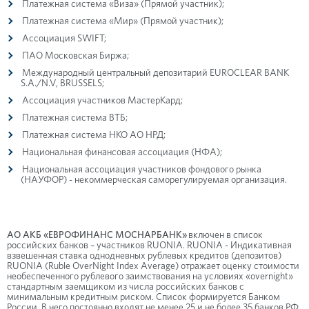
Платежная система «Виза» (Прямой участник);
Платежная система «Мир» (Прямой участник);
Ассоциация SWIFT;
ПАО Московская Биржа;
Международный центральный депозитарий EUROCLEAR BANK
S.A./N.V, BRUSSELS;
Ассоциация участников МастерКард;
Платежная система ВТБ;
Платежная система НКО АО НРД;
Национальная финансовая ассоциация (НФА);
Национальная ассоциация участников фондового рынка
(НАУФОР) - некоммерческая саморегулируемая организация.
АО АКБ «ЕВРОФИНАНС МОСНАРБАНК»
включен в список
российских банков – участников RUONIA. RUONIA - Индикативная
взвешенная ставка однодневных рублевых кредитов (депозитов)
RUONIA (Ruble OverNight Index Average) отражает оценку стоимости
необеспеченного рублевого заимствования на условиях «overnight»
стан­дартным заемщиком из числа российских банков с
минимальным кредитным риском. Список формируется Банком
России. В него постоянно входят не менее 25 и не более 35 банков РФ.