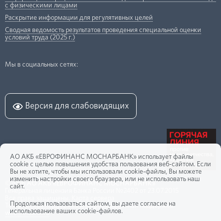
с физическими лицами
Раскрытие информации для регулятивных целей
Сводная ведомость результатов проведения специальной оценки
условий труда (2025 г.)
Мы в социальных сетях:
Версия для слабовидящих
АО АКБ «ЕВРОФИНАНС МОСНАРБАНК» использует файлы
cookie с целью повышения удобства пользования веб-сайтом. Если
Вы не хотите, чтобы мы использовали cookie-файлы, Вы можете
изменить настройки своего браузера, или не использовать наш
©2026
АО АКБ «ЕВРОФИНАНС МОСНАРБАНК»
сайт.
Генеральная лицензия Банка России №2402 от 23.07.2015
Все права защищены.
Карта сервера
Продолжая пользоваться сайтом, вы даете согласие на
Техническая поддержка и информационная поддержка:
использование ваших cookie-файлов.
web@efbank.ru