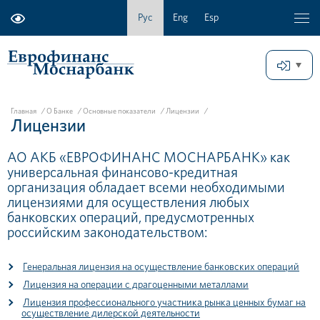
Рус
Eng
Esp
Главная
/
О Банке
/
Основные показатели
/
Лицензии
/
Лицензии
АО АКБ «ЕВРОФИНАНС МОСНАРБАНК» как
универсальная финансово-кредитная
организация обладает всеми необходимыми
лицензиями для осуществления любых
банковских операций, предусмотренных
российским законодательством:
Генеральная лицензия на осуществление банковских операций
Лицензия на операции с драгоценными металлами
Лицензия профессионального участника рынка ценных бумаг на
осуществление дилерской деятельности