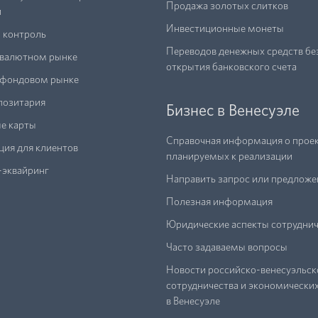
Продажа золотых слитков
й
Инвестиционные монеты
 контроль
Переводов денежных средств бе
 валютном рынке
открытия банковского счета
а фондовом рынке
позитария
Бизнес в Венесуэле
е карты
Справочная информация о прое
ия для клиентов
планируемых к реализации
-эквайринг
Направить запрос или предложе
Полезная информация
Юридические аспекты сотруднич
Часто задаваемы вопросы
Новости российско-венесуэльск
сотрудничества и экономически
в Венесуэле