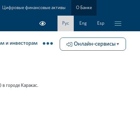
Цифровые финансовые активы
О Банке
Рус
Eng
Esp
м и инвесторам
Онлайн-сервисы
городе Каракас.