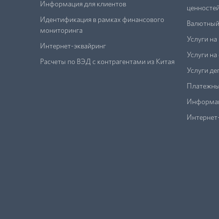
Информация для клиентов
ценносте
Идентификация в рамках финансового
Валютный
мониторинга
Услуги на
Интернет-эквайринг
Услуги н
Расчеты по ВЭД с контрагентами из Китая
Услуги де
Платежны
Информац
Интернет