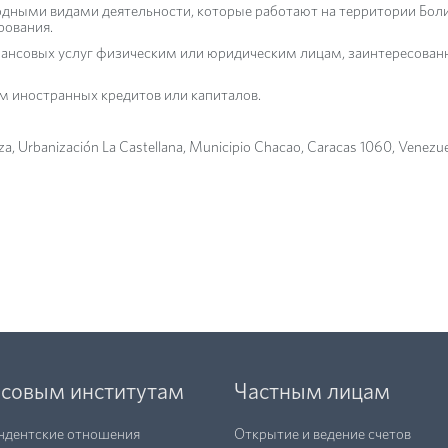
дными видами деятельности, которые работают на территории Боли
рования.
нсовых услуг физическим или юридическим лицам, заинтересованны
 иностранных кредитов или капиталов.
oza, Urbanización La Castellana, Municipio Chacao, Caracas 1060, Venezue
совым институтам
Частным лицам
ндентские отношения
Открытие и ведение счетов