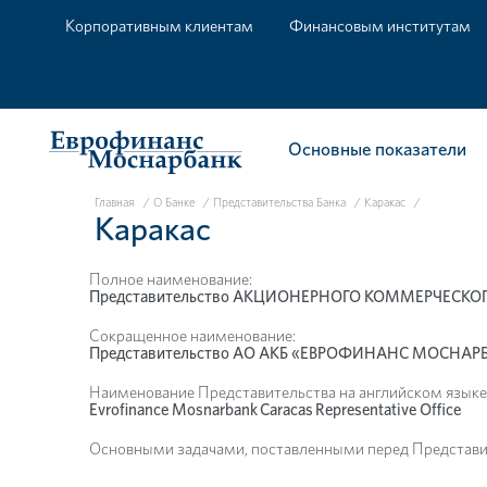
Корпоративным клиентам
Финансовым институтам
Основные показатели
Главная
/
О Банке
/
Представительства Банка
/
Каракас
/
Каракас
Полное наименование:
Представительство АКЦИОНЕРНОГО КОММЕРЧЕСКОГО
Сокращенное наименование:
Представительство АО АКБ «ЕВРОФИНАНС МОСНАРБАН
Наименование Представительства на английском языке
Evrofinance Mosnarbank Caracas Representative Office
Основными задачами, поставленными перед Представи