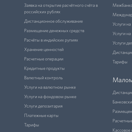
Заявка на открытие расчётного счёта в
Межбанко
российских рублях
Междунар
Дистанционное обслуживание
Услуги на
Размещение денежных средств
Услуги н
Расчёты в индийских рупиях
Услуги де
Хранение ценностей
Дистанци
Расчетные операции
Тарифы
Кредитные продукты
Валютный контроль
Малом
Услуги на валютном рынке
Дистанци
Услуги на фондовом рынке
Банковски
Услуги депозитария
Размещен
Платежные карты
Расчетны
Тарифы
Кассовое 