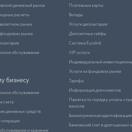
вский денежный рынок
Платежные карты
одные расчеты
Вклады
 валютном рынке
Услуги депозитария
а фондовом рынке
Депозитные сейфы
позитария
Система Eurolink
онное обслуживание
VIP-услуги
Индивидуальный инвестиционны
Услуги на фондовом рынке
у бизнесу
Тарифы
Информация для клиентов
онное обслуживание
Памятка по порядку уплаты стр
е счета
взносов
ие денежных средств
Биометрическая идентификация
е операции
Банковский счет в драгоценных 
обслуживание и хранение