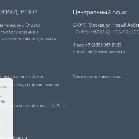
,
#1601
,
#1304
Центральный офис
ие телефоны Отдела
121099,
Москва, ул. Новый Арбат
го обслуживания и
+7 (495) 967 81 82
,
+7 (499) 300
льного управления ценными
Факс:
+7 (495) 967 81 33
E-mail:
info@evrofinance.ru
 рынка ценных бумаг
Мы в социальных сетях:
вского вклада с физическими
йлы
-
или
 оценки условий труда (2025 г.)
15
web@efbank.ru