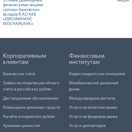
Условий размещения
лицам
физическими лицами
срочных банковских
вкладов В АО АКБ
«ЕВРОФИНАНС
МОСНАРБАНК»
Корпоративным
Финансовым
клиентам
институтам
Банковские счета
Корреспондентские отношения
Заявка на открытие расчётного
Межбанковский денежный
счёта в российских рублях
рынок
Дистанционное обслуживание
Международные расчеты
Размещение денежных средств
Услуги на валютном рынке
Расчёты в индийских рупиях
Услуги на фондовом рынке
Хранение ценностей
Услуги депозитария