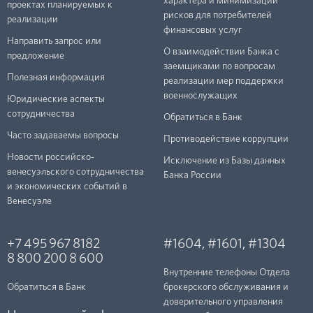
характера и минимизации
проектах планируемых к
рисков для потребителей
реализации
финансовых услуг
Направить запрос или
О взаимодействии Банка с
предложение
заемщиками по вопросам
Полезная информация
реализации мер поддержки
военнослужащих
Юридические аспекты
сотрудничества
Обратиться в Банк
Часто задаваемы вопросы
Противодействие коррупции
Новости российско-
Исключение из Базы данных
венесуэльского сотрудничества
Банка России
и экономических событий в
Венесуэле
+7 495 967 8182
#1604
,
#1601
,
#1304
8 800 200 8 600
Внутренние телефоны Отдела
Обратиться в Банк
брокерского обслуживания и
доверительного управления