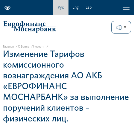
Рус
Eng
Esp
Главная
/
О Банке
/
Новости
/
Изменение Тарифов
комиссионного
вознаграждения АО АКБ
«ЕВРОФИНАНС
МОСНАРБАНК» за выполнение
поручений клиентов –
физических лиц.