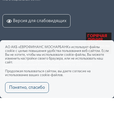
Версия для слабовидящих
АО АКБ «ЕВРОФИНАНС МОСНАРБАНК» использует файлы
cookie с целью повышения удобства пользования веб-сайтом. Если
Вы не хотите, чтобы мы использовали cookie-файлы, Вы можете
изменить настройки своего браузера, или не использовать наш
©2026
АО АКБ «ЕВРОФИНАНС МОСНАРБАНК»
сайт.
Генеральная лицензия Банка России №2402 от 23.07.2015
Все права защищены.
Карта сервера
Продолжая пользоваться сайтом, вы даете согласие на
Техническая поддержка и информационная поддержка:
использование ваших cookie-файлов.
web@efbank.ru
Понятно, спасибо