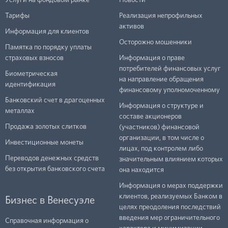
Услуги на фондовом рынке
Новости
Тарифы
Реализация непрофильных
активов
Информация для клиентов
Осторожно мошенники
Памятка по порядку уплаты
страховых взносов
Информация о праве
потребителей финансовых услуг
Биометрическая
на направление обращения
идентификация
финансовому уполномоченному
Банковский счет в драгоценных
Информация о структуре и
металлах
составе акционеров
Продажа золотых слитков
(участников) финансовой
организации, в том числе о
Инвестиционные монеты
лицах, под контролем либо
Переводов денежных средств
значительным влиянием которых
без открытия банковского счета
она находится
Информация о мерах поддержки
клиентов, реализуемых Банком в
Бизнес в Венесуэле
целях преодоления последствий
введения мер ограничительного
Справочная информация о