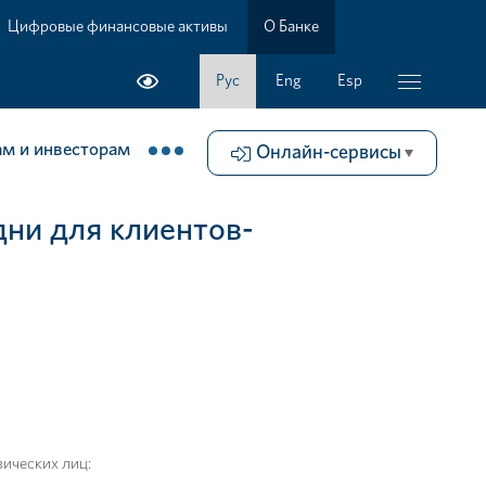
Цифровые финансовые активы
О Банке
Рус
Eng
Esp
м и инвесторам
Онлайн-сервисы
ни для клиентов-
ических лиц: