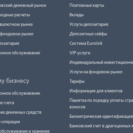
вский денежный рынок
Платежные карты
одные расчеты
Вклады
 валютном рынке
Услуги депозитария
а фондовом рынке
Депозитные сейфы
позитария
Система Eurolink
онное обслуживание
VIP-услуги
Индивидуальный инвестиционны
Услуги на фондовом рынке
у бизнесу
Тарифы
Информация для клиентов
онное обслуживание
Памятка по порядку уплаты стр
е счета
взносов
ие денежных средств
Биометрическая идентификация
е операции
Банковский счет в драгоценных 
обслуживание и хранение