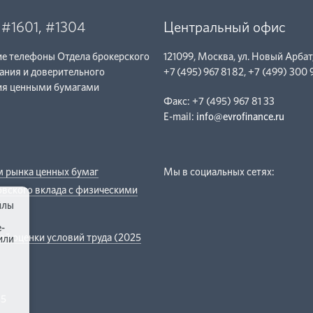
,
#1601
,
#1304
Центральный офис
ие телефоны Отдела брокерского
121099,
Москва, ул. Новый Арбат
ания и доверительного
+7 (495) 967 81 82
,
+7 (499) 300 
ия ценными бумагами
Факс:
+7 (495) 967 81 33
E-mail:
info@evrofinance.ru
 рынка ценных бумаг
Мы в социальных сетях:
вского вклада с физическими
йлы
e-
ой оценки условий труда (2025
или
15