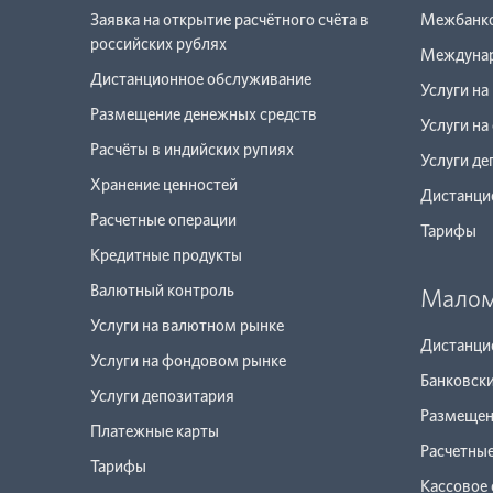
Заявка на открытие расчётного счёта в
Межбанко
российских рублях
Междунар
Дистанционное обслуживание
Услуги на
Размещение денежных средств
Услуги н
Расчёты в индийских рупиях
Услуги де
Хранение ценностей
Дистанци
Расчетные операции
Тарифы
Кредитные продукты
Валютный контроль
Малом
Услуги на валютном рынке
Дистанци
Услуги на фондовом рынке
Банковски
Услуги депозитария
Размещен
Платежные карты
Расчетны
Тарифы
Кассовое 