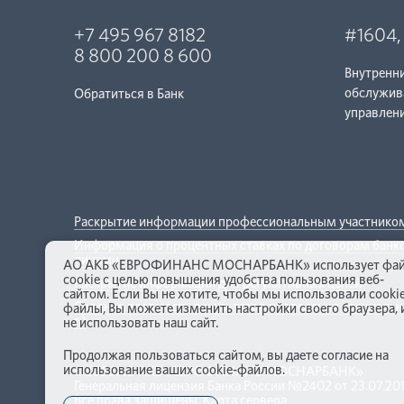
+7 495 967 8182
#1604
8 800 200 8 600
Внутренн
обслужив
Обратиться в Банк
управлен
Раскрытие информации профессиональным участником
Информация о процентных ставках по договорам банко
лицами
АО АКБ «ЕВРОФИНАНС МОСНАРБАНК» использует фа
cookie с целью повышения удобства пользования веб-
Раскрытие информации для регулятивных целей
сайтом. Если Вы не хотите, чтобы мы использовали cooki
Сводная ведомость результатов проведения специальн
файлы, Вы можете изменить настройки своего браузера, 
г.)
не использовать наш сайт.
Продолжая пользоваться сайтом, вы даете согласие на
использование ваших cookie-файлов.
©2026
АО АКБ «ЕВРОФИНАНС МОСНАРБАНК»
Генеральная лицензия Банка России №2402 от 23.07.20
Все права защищены.
Карта сервера