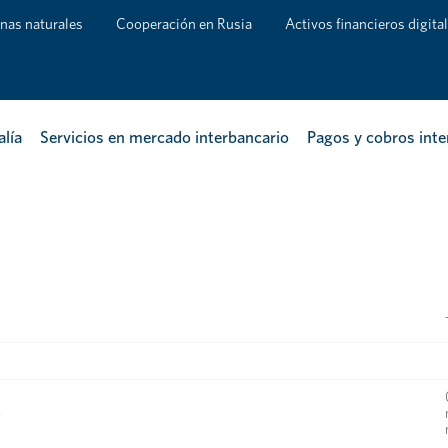
nas naturales
Cooperación en Rusia
Activos financieros digita
alía
Servicios en mercado interbancario
Pagos y cobros inte
a