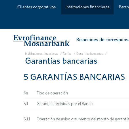
Clientes corporativos
Instituciones financieras
Perso
Relaciones de correspons
Instituciones financieras
/
Tarifas
/
Garantías bancarias
/
Garantías bancarias
5 GARANTÍAS BANCARIAS
№
Tipo de operación
5.1
Garantias recibidas por el Banco
5.1.1
Operación de aviso o aumento del monto de garantí