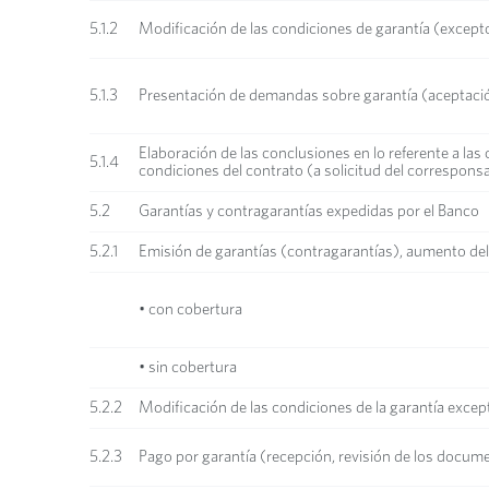
5.1.2
Modificación de las condiciones de garantía (excep
5.1.3
Presentación de demandas sobre garantía (aceptació
Elaboración de las conclusiones en lo referente a las
5.1.4
condiciones del contrato (a solicitud del corresponsa
5.2
Garantías y contragarantías expedidas por el Banco
5.2.1
Emisión de garantías (contragarantías), aumento del 
• con cobertura
• sin cobertura
5.2.2
Modificación de las condiciones de la garantía exce
5.2.3
Pago por garantía (recepción, revisión de los docum