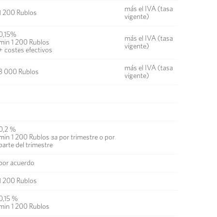
más el IVA (tasa
1 200 Rublos
vigente)
0,15%
más el IVA (tasa
min 1 200 Rublos
vigente)
+ costes efectivos
más el IVA (tasa
3 000 Rublos
vigente)
0,2 %
min 1 200 Rublos за por trimestre o por
parte del trimestre
por acuerdo
1 200 Rublos
0,15 %
min 1 200 Rublos