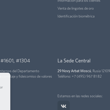
Información para los clientes
Venta de lingotes de oro
Identificación biométrica
,
#1601
,
#1304
La Sede Central
internos del Departamento
29 Novy Arbat Moscú
, Rusia 1210
e corretaje y fideicomiso de valores
Teléfono:
+7 (495) 967 81 82
ar
Estamos en las redes sociales: