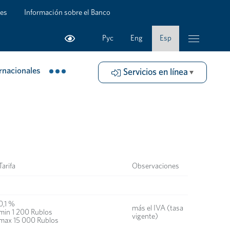
les
Información sobre el Banco
Рус
Eng
Esp
rnacionales
Servicios en línea
Tarifa
Observaciones
0,1 %
más el IVA (tasa
min 1 200 Rublos
vigente)
max 15 000 Rublos