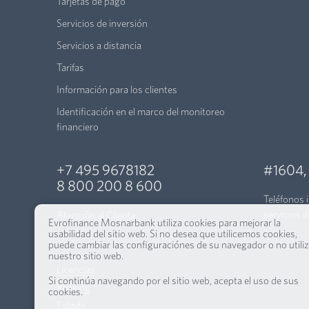
Tarjetas de pago
Servicios de inversión
Servicios a distancia
Tarifas
Información para los clientes
Identificación en el marco del monitoreo
financiero
+7 495 9678182
#1604
8 800 200 8 600
Teléfonos 
servicios d
Atención al Cliente
Evrofinance Mosnarbank utiliza cookies para mejorar la
usabilidad del sitio web. Si no desea que utilicemos cookies,
puede cambiar las configuraciónes de su navegador o no utiliz
nuestro sitio web.
Licencias
Si continúa navegando por el sitio web, acepta el uso de sus
Ranking
cookies.
Estado